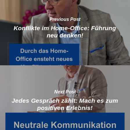
Previous Post
Konflikte im Home-Office: Führung
neu denken!
Next Post
Jedes Gespräch zählt: Mach es zum
positiven Erlebnis!