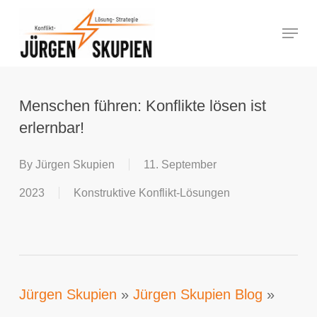
Skip
Menu
to
Close
main
Menu
content
Menschen führen: Konflikte lösen ist
erlernbar!
By
Jürgen Skupien
11. September
2023
Konstruktive Konflikt-Lösungen
Jürgen Skupien
»
Jürgen Skupien Blog
»