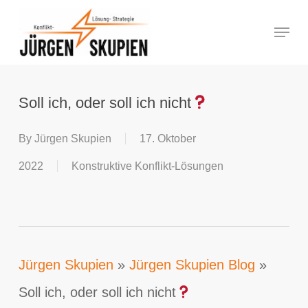
Skip
Menu
to
Close
main
Menu
content
Soll ich, oder soll ich nicht
By
Jürgen Skupien
17. Oktober
2022
Konstruktive Konflikt-Lösungen
Jürgen Skupien
»
Jürgen Skupien Blog
»
Soll ich, oder soll ich nicht