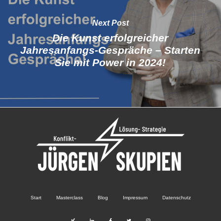
Next Post
Die Kunst erfolgreicher
Jahresanfangs-Gespräche – Starten
Sie mit Power in 2024!
Start
Masterclass
Blog
Impressum
Datenschutz