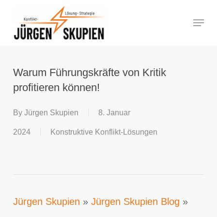
Skip
Menu
to
Close
main
Menu
content
Warum Führungskräfte von Kritik
profitieren können!
By
Jürgen Skupien
8. Januar
2024
Konstruktive Konflikt-Lösungen
Jürgen Skupien
»
Jürgen Skupien Blog
»