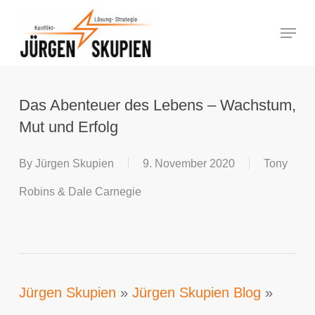
Skip
Menu
to
Close
main
Menu
content
Das Abenteuer des Lebens – Wachstum,
Mut und Erfolg
By
Jürgen Skupien
9. November 2020
Tony
Robins & Dale Carnegie
Jürgen Skupien
»
Jürgen Skupien Blog
»