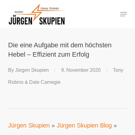
Skip
Menu
to
Close
main
Menu
content
Die eine Aufgabe mit dem höchsten
Hebel – Effizient zum Erfolg
By
Jürgen Skupien
9. November 2020
Tony
Robins & Dale Carnegie
Jürgen Skupien
»
Jürgen Skupien Blog
»